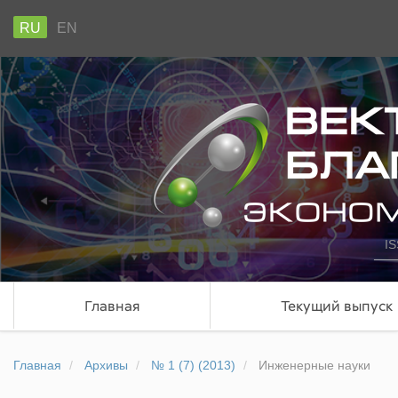
RU
EN
IS
Главная
Текущий выпуск
Главная
Архивы
№ 1 (7) (2013)
Инженерные науки