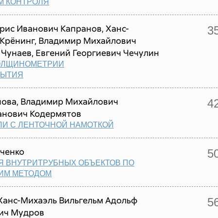
М КОНТРОЛЯ
орис Иванович Капранов, Ханс-
3
 Крёнинг, Владимир Михайлович
Чунаев, Евгений Георгиевич Чечулин
ОЛЩИНОМЕТРИИ
РЫТИЯ
нова, Владимир Михайлович
4
анович Кодермятов
И С ЛЕНТОЧНОЙ НАМОТКОЙ
иченко
5
 ВНУТРИТРУБНЫХ ОБЪЕКТОВ ПО
ИМ МЕТОДОМ
Ханс-Михаэль Вильгельм Адольф
5
вич Мудров