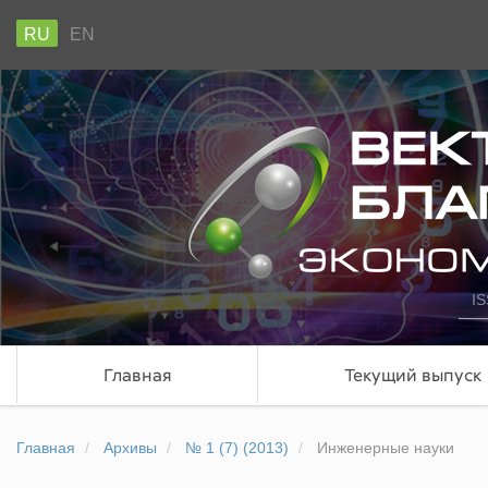
RU
EN
IS
Главная
Текущий выпуск
Главная
Архивы
№ 1 (7) (2013)
Инженерные науки