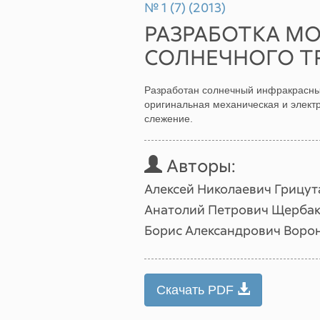
№ 1 (7) (2013)
РАЗРАБОТКА М
СОЛНЕЧНОГО Т
Разработан солнечный инфракрасный
оригинальная механическая и элек
слежение.
Авторы:
Алексей Николаевич Грицут
Анатолий Петрович Щерба
Борис Александрович Воро
Скачать PDF