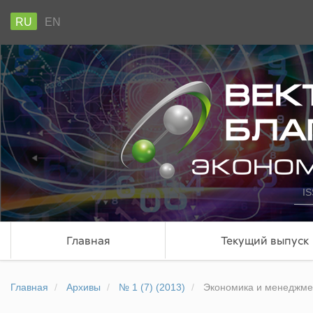
RU
EN
IS
Главная
Текущий выпуск
Главная
Архивы
№ 1 (7) (2013)
Экономика и менеджме