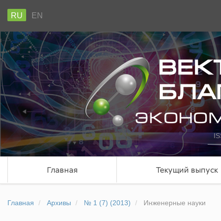
RU
EN
IS
Главная
Текущий выпуск
Главная
Архивы
№ 1 (7) (2013)
Инженерные науки