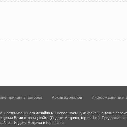
а
кие принципы авторов
Архив журналов
Информация для 
а и оптимизации его дизайна мы используем куки-файлы, а также сервис
ещении Вами страниц сайта (Яндекс Метрика, top.mail.ru). Продолжая ис
айлов, Яндекс Метрика и top.mail.ru.