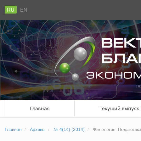
RU
EN
IS
Главная
Текущий выпуск
Главная
Архивы
№ 4(14) (2014)
Филология. Педагогик