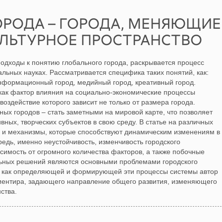
ОРОДА – ГОРОДА, МЕНЯЮЩИЕ
ЛЬТУРНОЕ ПРОСТРАНСТВО
одходы к понятию глобального города, раскрывается процесс
льных науках. Рассматривается специфика таких понятий, как:
информационный город, медийный город, креативный город.
как фактор влияния на социально-экономические процессы
здействие которого зависит не только от размера города.
ых городов – стать заметными на мировой карте, что позволяет
вных, творческих субъектов в свою среду. В статье на различных
 и механизмы, которые способствуют динамическим изменениям в
редь, именно неустойчивость, изменчивость городского
исимость от огромного количества факторов, а также побочные
ных решений являются основными проблемами городского
да как определяющей и формирующей эти процессы системы автор
риентира, задающего направление общего развития, изменяющего
ства.