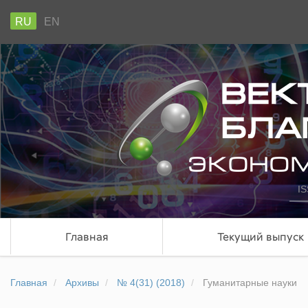
RU
EN
IS
Главная
Текущий выпуск
Главная
Архивы
№ 4(31) (2018)
Гуманитарные науки