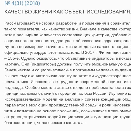
№ 4(31) (2018)
КАЧЕСТВО ЖИЗНИ КАК ОБЪЕКТ ИССЛЕДОВАНИЯ.
Рассматривается история разработки и применения в сравните
такого показателя, как качество жизни. Вначале в качестве крит
затем расширили количество составляющих критерия, добавив с
социального неравенства, доступа к образованию, здравоохране
Бутана по измерению качества жизни моделью валового национа
официально утвердил этот показатель. В 2017 г. Финляндия зани
– 156-е. Однако оказалось, что объективные индикаторы в показ
картину. Они (индикаторы) должны получить эмоциональную оценку
Генетические и социогенетические программы человека индиви
вынося ему окончательную оценку понятиями «удовлетворённос
несчастлив». Изложены все трудности современной социологии 
индивида. Особое место в статье отведено проблеме качества жи
принципиальных отличий от средней полосы России. Изучение к
исследовательской модели на анализе и синтезе концепций обще
параметров эволюции производственной среды и роли человека 
жизни возможно на основе положений, сложившихся в экономиче
антропоцентрических теорий социализации и гуманизации труда,
благосостояния, человеческого капитала.