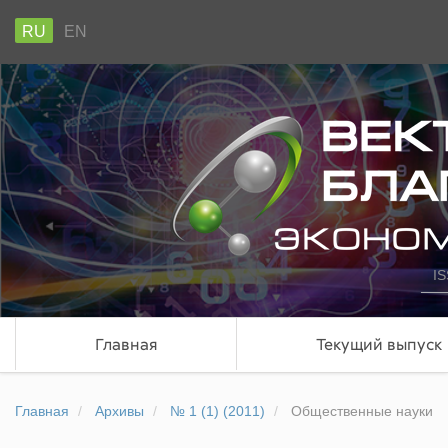
RU
EN
IS
Главная
Текущий выпуск
Главная
Архивы
№ 1 (1) (2011)
Общественные науки