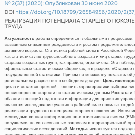
№ 2(37) (2020): Опубликован 30 июня 2020
DOI
https://doi.org/10.18799/26584956/2020/2(37
РЕАЛИЗАЦИЯ ПОТЕНЦИАЛА СТАРШЕГО ПОКОЛЕН
ТРУДА
Актуальность
работы определяется глобальными процессами: 
вызванным снижением рождаемости и ростом продолжительност
активного возраста. Статистика рабочей силы в Российской Фе
как статистика лиц трудоспособного возраста и лиц старше труд
старших возрастных групп, как правило, ограничена. Это наблю
официальных статистических сборниках, и в разделе «Старшее
государственной статистики. Причем по множеству показателей
региональном разрезе нет в свободном доступе.
Цель исследо
цикла и остается прежней – оценить характеристики выборки ли
пенсионеров по старости по статистическим данным Росстата и
области с позиций подготовки информации для принятия управ
являются исследование участия в рабочей силе пожилых людей
реализации трудового потенциала старшего поколения. Источни
межведомственная информационно-статистическая систем (ЕМИ
получаемая по согласованным запросам в территориальный орга
социологических исследований.
Методы:
используются подходы 
отношения, визуализация динамики изменений, статистический а