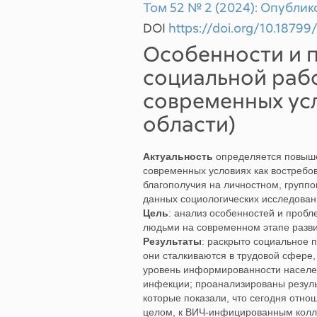
Том 52 № 2 (2024): Опублик
DOI
https://doi.org/10.187
Особенности и 
социальной раб
современных усл
области)
Актуальность
определяется повыш
современных условиях как востребо
благополучия на личностном, групп
данных социологических исследован
Цель
: анализ особенностей и проб
людьми на современном этапе разви
Результаты
: раскрыто социальное
они сталкиваются в трудовой сфере,
уровень информированности населе
инфекции; проанализированы резуль
которые показали, что сегодня отн
целом, к ВИЧ‐инфицированным колле