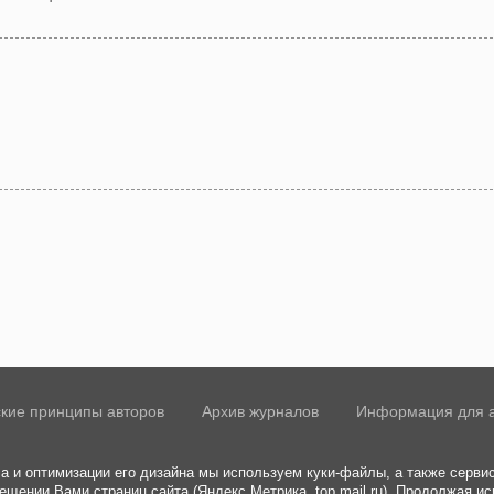
кие принципы авторов
Архив журналов
Информация для 
а и оптимизации его дизайна мы используем куки-файлы, а также сервис
ещении Вами страниц сайта (Яндекс Метрика, top.mail.ru). Продолжая ис