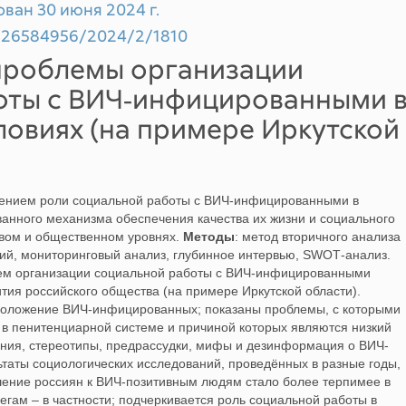
ован 30 июня 2024 г.
99/26584956/2024/2/1810
проблемы организации
оты с ВИЧ‐инфицированными 
овиях (на примере Иркутской
ением роли социальной работы с ВИЧ‐инфицированными в
ванного механизма обеспечения качества их жизни и социального
овом и общественном уровнях.
Методы
: метод вторичного анализа
ий, мониторинговый анализ, глубинное интервью, SWOT‐анализ.
лем организации социальной работы с ВИЧ‐инфицированными
тия российского общества (на примере Иркутской области).
 положение ВИЧ‐инфицированных; показаны проблемы, с которыми
 в пенитенциарной системе и причиной которых являются низкий
ния, стереотипы, предрассудки, мифы и дезинформация о ВИЧ‐
таты социологических исследований, проведённых в разные годы,
ошение россиян к ВИЧ‐позитивным людям стало более терпимее в
гам – в частности; подчеркивается роль социальной работы в