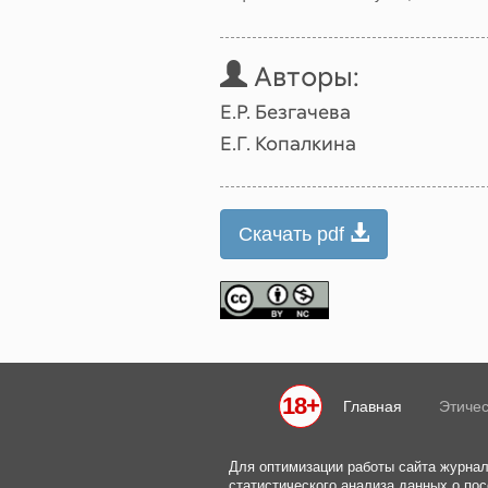
Авторы:
Е.Р. Безгачева
Е.Г. Копалкина
Скачать pdf
18+
Главная
Этичес
Для оптимизации работы сайта журнал
статистического анализа данных о пос