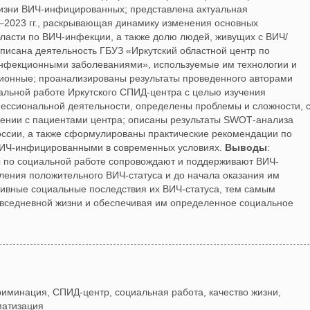
жизни ВИЧ‐инфицированных; представлена актуальная
–2023 гг., раскрывающая динамику изменения основных
бласти по ВИЧ‐инфекции, а также долю людей, живущих с ВИЧ/
писана деятельность ГБУЗ «Иркутский областной центр по
инфекционными заболеваниями», используемые им технологии и
ионные; проанализированы результаты проведенного авторами
альной работе Иркутского СПИД‐центра с целью изучения
ессиональной деятельности, определены проблемы и сложности, 
ении с пациентами центра; описаны результаты SWOT‐анализа
оссии, а также сформулированы практические рекомендации по
ВИЧ‐инфицированными в современных условиях.
Выводы
:
ы по социальной работе сопровождают и поддерживают ВИЧ‐
ения положительного ВИЧ‐статуса и до начала оказания им
ивные социальные последствия их ВИЧ‐статуса, тем самым
вседневной жизни и обеспечивая им определенное социальное
риминация, СПИД‐центр, социальная работа, качество жизни,
матизация