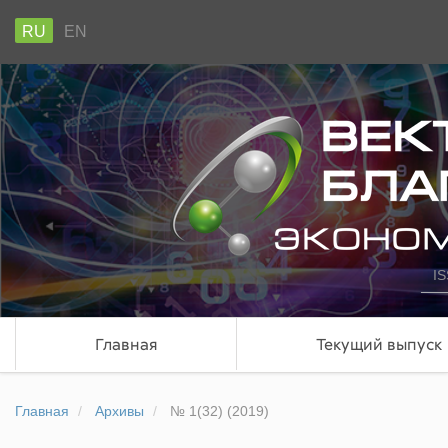
RU
EN
IS
Главная
Текущий выпуск
Главная
Архивы
№ 1(32) (2019)