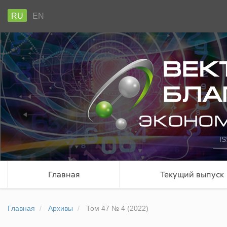
RU
EN
IS
Главная
Текущий выпуск
Главная
Архивы
Том 47 № 4 (2022)